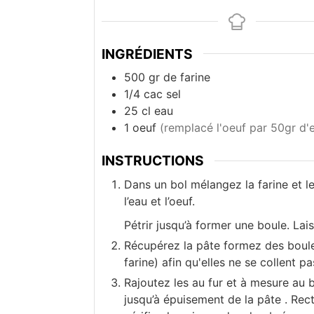
INGRÉDIENTS
500
gr
de farine
1/4
cac sel
25
cl
eau
1
oeuf
(remplacé l'oeuf par 50gr d'
INSTRUCTIONS
Dans un bol mélangez la farine et le
l’eau et l’oeuf.
Pétrir jusqu’à former une boule. La
Récupérez la pâte formez des boulet
farine) afin qu'elles ne se collent pas
Rajoutez les au fur et à mesure au bo
jusqu’à épuisement de la pâte . Rect