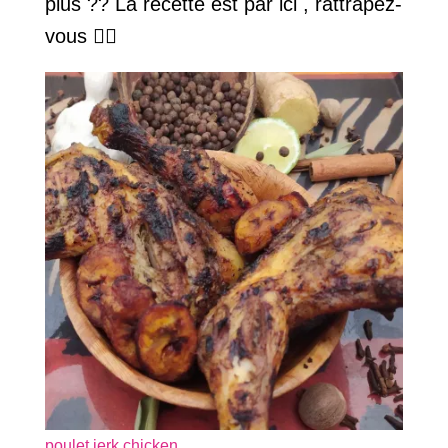
plus ?? La recette est par ici , rattrapez-
vous 👇🏾
poulet jerk chicken