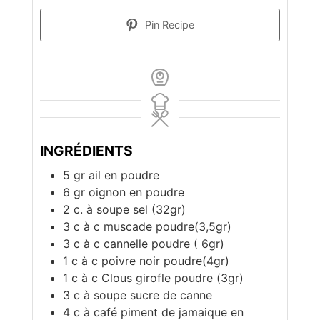
Pin Recipe
INGRÉDIENTS
5
gr
ail en poudre
6
gr
oignon en poudre
2
c. à soupe
sel (32gr)
3
c à c
muscade poudre(3,5gr)
3
c à c
cannelle poudre ( 6gr)
1
c à c
poivre noir poudre(4gr)
1
c à c
Clous girofle poudre (3gr)
3
c à soupe
sucre de canne
4
c à café
piment de jamaique en