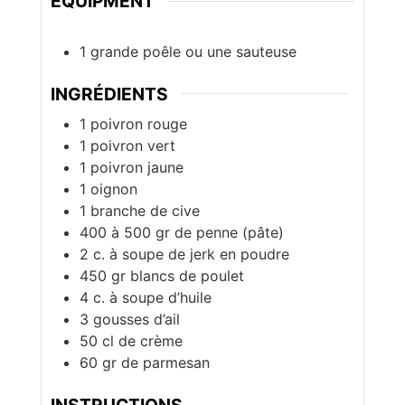
EQUIPMENT
1 grande poêle ou une sauteuse
INGRÉDIENTS
1
poivron rouge
1
poivron vert
1
poivron jaune
1
oignon
1
branche
de cive
400 à 500
gr
de penne (pâte)
2
c. à soupe
de jerk en poudre
450
gr
blancs de poulet
4
c. à soupe
d’huile
3
gousses
d’ail
50
cl
de crème
60
gr
de parmesan