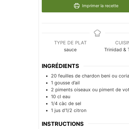
Imprimer la recette
TYPE DE PLAT
CUISI
sauce
Trinidad &
INGRÉDIENTS
20
feuilles de chardon beni ou cori
1
gousse d’ail
2
piments oiseaux ou piment de votr
10
cl
eau
1/4
càc de sel
1
jus d’1/2 citron
INSTRUCTIONS