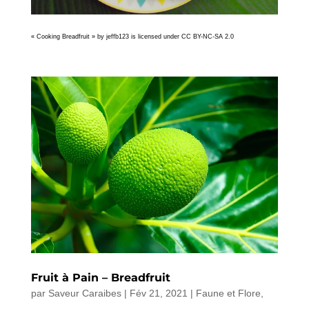
« Cooking Breadfruit » by jeffb123 is licensed under CC BY-NC-SA 2.0
Fruit à Pain – Breadfruit
par
Saveur Caraibes
|
Fév 21, 2021
|
Faune et Flore
,