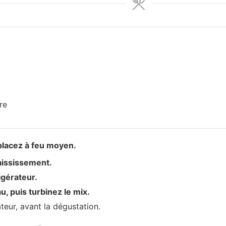
re
 placez à feu moyen.
aississement.
igérateur.
, puis turbinez le mix.
teur, avant la dégustation.