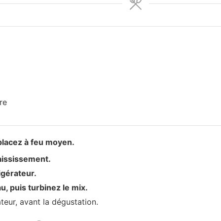
re
 placez à feu moyen.
aississement.
igérateur.
, puis turbinez le mix.
teur, avant la dégustation.