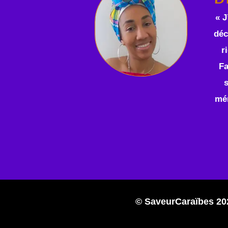
« J
déc
r
Fa
s
mé
© SaveurCaraïbes 20