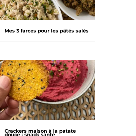
Mes 3 farces pour les pâtés salés
Crackers maison à la patate
douce : snack santé