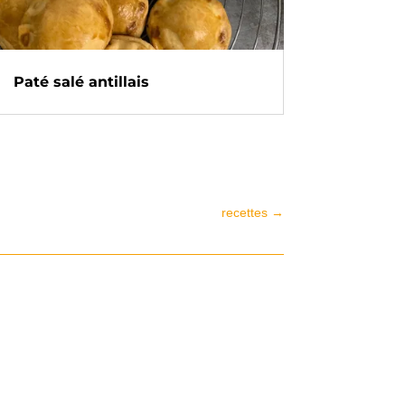
Paté salé antillais
recettes
→