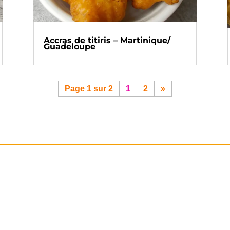
Accras de titiris – Martinique/
Guadeloupe
Page 1 sur 2
1
2
»