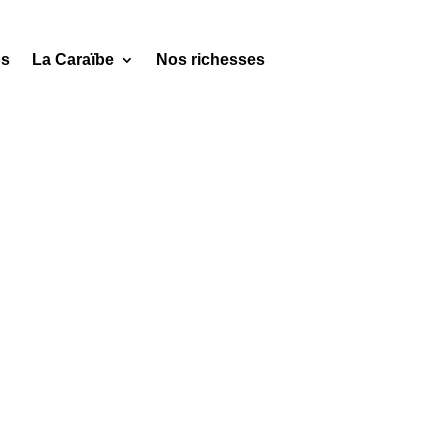
os
La Caraïbe
Nos richesses