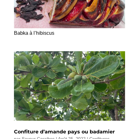
Babka à l’hibiscus
Confiture d’amande pays ou badamier
par
Saveur Caraibes
|
Août 25, 2022
|
Confitures
,