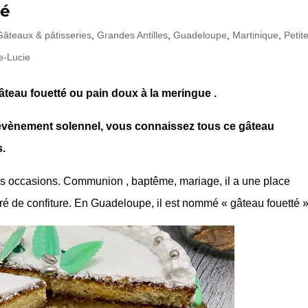
té
Gâteaux & pâtisseries
,
Grandes Antilles
,
Guadeloupe
,
Martinique
,
Petit
e-Lucie
âteau fouetté ou pain doux à la meringue .
vènement solennel, vous connaissez tous ce gâteau
.
des occasions. Communion , baptême, mariage, il a une place
urré de confiture. En Guadeloupe, il est nommé « gâteau fouetté »