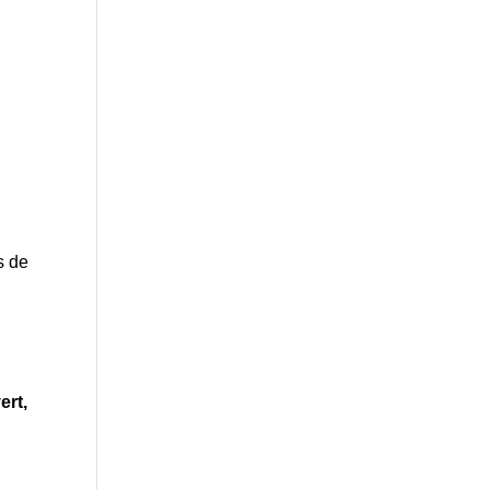
s de
vert,