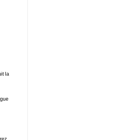
it la
ngue
rez