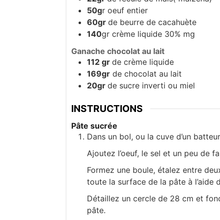
50g
r oeuf entier
60gr
de beurre de cacahuète
140
gr crème liquide 30% mg
Ganache chocolat au lait
112 gr
de crème liquide
169gr
de chocolat au lait
20gr
de sucre inverti ou miel
INSTRUCTIONS
Pâte sucrée
Dans un bol, ou la cuve d’un batteur
Ajoutez l’oeuf, le sel et un peu de f
Formez une boule, étalez entre deux
toute la surface de la pâte à l’aide 
Détaillez un cercle de 28 cm et fon
pâte.