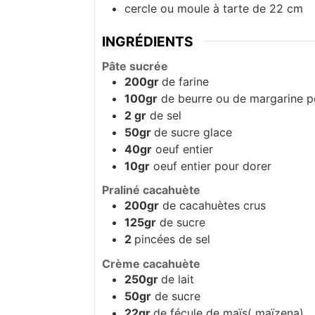
cercle ou moule à tarte de 22 cm
INGRÉDIENTS
Pâte sucrée
200gr
de farine
100gr
de beurre ou de margarine
2 gr
de sel
50gr
de sucre glace
40gr
oeuf entier
10gr
oeuf entier pour dorer
Praliné cacahuète
200gr
de cacahuètes crus
125gr
de sucre
2
pincées de sel
Crème cacahuète
250gr
de lait
50gr
de sucre
22gr
de fécule de maïs( maïzena)