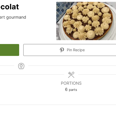
colat
sert gourmand
Pin Recipe
PORTIONS
6
parts