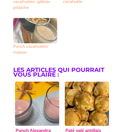
cacahuètes -gâteau
cacahuète
pistache
Punch cacahuètes
maison
LES ARTICLES QUI POURRAIT
VOUS PLAIRE :
Punch Alexandra
Paté salé antillais