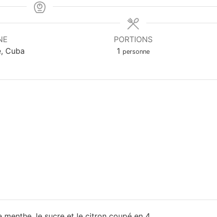
NE
PORTIONS
e, Cuba
1
personne
e menthe, le sucre et le citron coupé en 4.