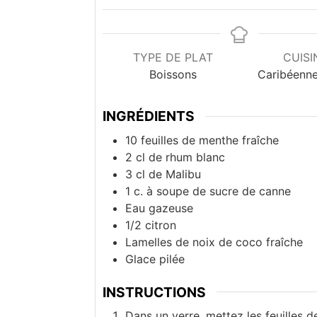
TYPE DE PLAT
CUISI
Boissons
Caribéenn
INGRÉDIENTS
10
feuilles de menthe fraîche
2
cl
de rhum blanc
3
cl
de Malibu
1
c. à soupe
de sucre de canne
Eau gazeuse
1/2 citron
Lamelles de noix de coco fraîche
Glace pilée
INSTRUCTIONS
Dans un verre, mettez les feuilles d