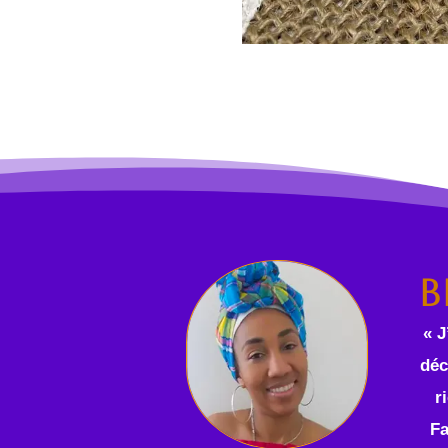
B
« J
déc
r
Fa