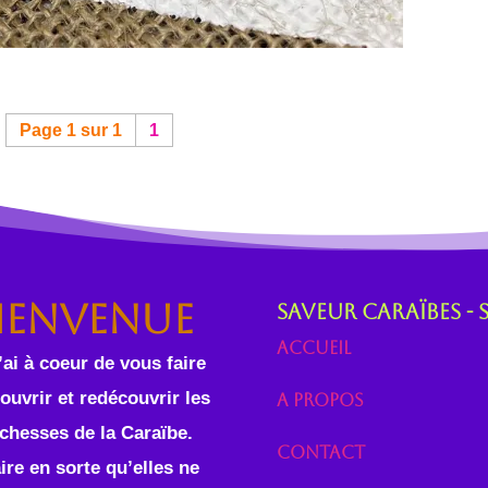
Page 1 sur 1
1
ienvenue
Saveur Caraïbes - 
Accueil
’ai à coeur de vous faire
ouvrir et redécouvrir les
A propos
ichesses de la Caraïbe.
Contact
ire en sorte qu’elles ne