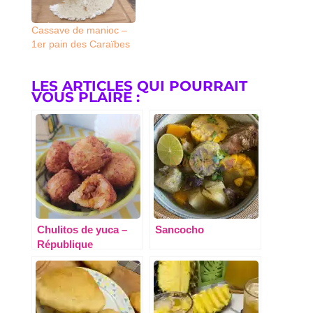
Cassave de manioc –
1er pain des Caraïbes
LES ARTICLES QUI POURRAIT
VOUS PLAIRE :
Chulitos de yuca –
Sancocho
République
Dominicaine