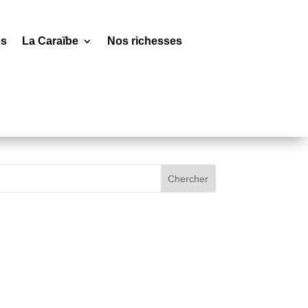
os
La Caraïbe
Nos richesses