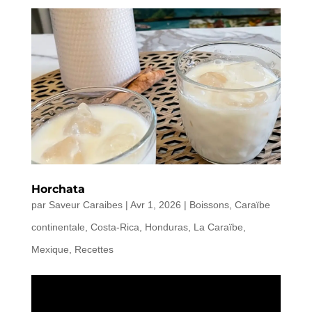
Horchata
par
Saveur Caraibes
|
Avr 1, 2026
|
Boissons
,
Caraïbe
continentale
,
Costa-Rica
,
Honduras
,
La Caraïbe
,
Mexique
,
Recettes