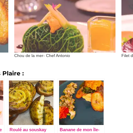
Chou de la mer- Chef Antonio
Filet 
Plaire :
e
Roulé au souskay
Banane de mon île-