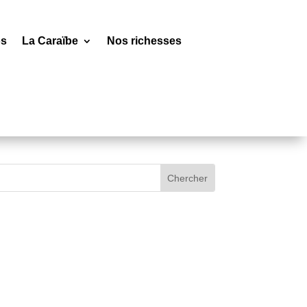
os
La Caraïbe
Nos richesses