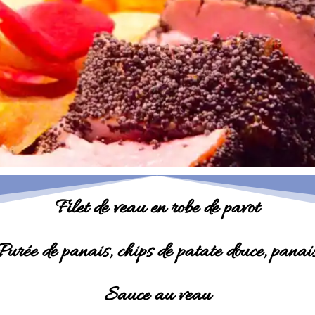
Filet de veau en robe de pavot
Purée de panais, chips de patate douce, panai
Sauce au veau