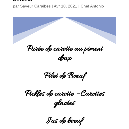
par
Saveur Caraibes
|
Avr 10, 2021
|
Chef Antonio
Purée de carotte au piment
doux
Filet de Boeuf
Pickles de carotte – Carottes
glacées
Jus de boeuf