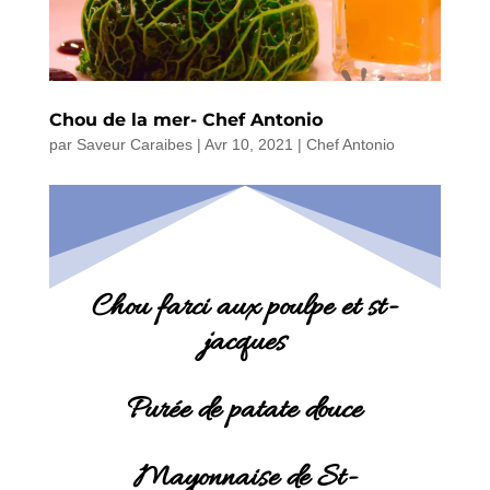
Chou de la mer- Chef Antonio
par
Saveur Caraibes
|
Avr 10, 2021
|
Chef Antonio
Chou farci aux poulpe et st-
jacques
Purée de patate douce
Mayonnaise de St-