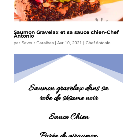
Saumon Gravelax et sa sauce chien-Chef
Antonio
par
Saveur Caraibes
|
Avr 10, 2021
|
Chef Antonio
Saumon gravelax dans sa
robe de sésame noir
Sauce Chien
Purée de giraumon