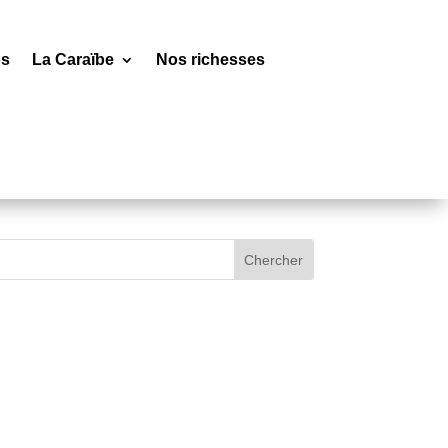
os
La Caraïbe
Nos richesses