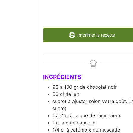
Imprimer la recette
INGRÉDIENTS
90 à 100
gr
de chocolat noir
50
cl
de lait
sucre( à ajuster selon votre goût. L
sucre)
1 à 2
c.
à soupe de rhum vieux
1
c.
à café cannelle
1/4
c.
à café noix de muscade