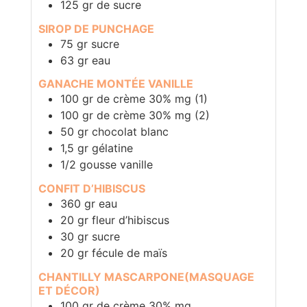
125
gr
de sucre
SIROP DE PUNCHAGE
75
gr
sucre
63
gr
eau
GANACHE MONTÉE VANILLE
100
gr
de crème 30% mg (1)
100
gr
de crème 30% mg (2)
50
gr
chocolat blanc
1,5
gr
gélatine
1/2
gousse vanille
CONFIT D’HIBISCUS
360
gr
eau
20
gr
fleur d’hibiscus
30
gr
sucre
20
gr
fécule de maïs
CHANTILLY MASCARPONE(MASQUAGE
ET DÉCOR)
100
gr
de crème 30% mg