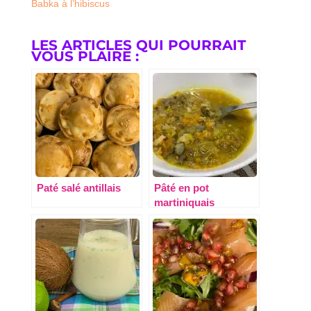
Babka à l’hibiscus
LES ARTICLES QUI POURRAIT
VOUS PLAIRE :
Paté salé antillais
Pâté en pot
martiniquais