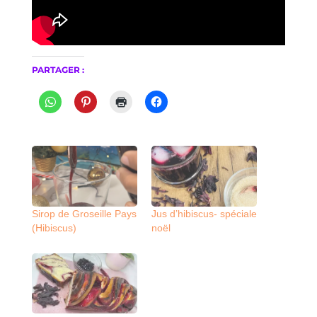
PARTAGER :
Sirop de Groseille Pays
Jus d’hibiscus- spéciale
(Hibiscus)
noël