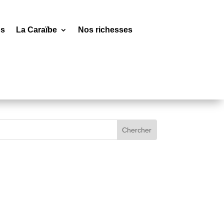
os
La Caraïbe
Nos richesses