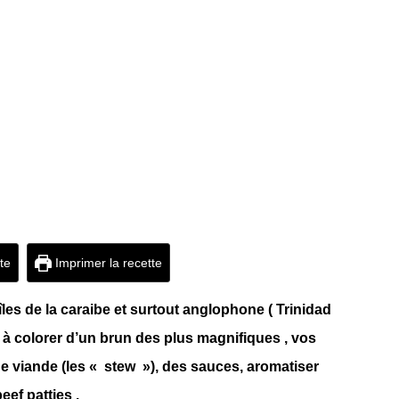
tte
Imprimer la recette
 îles de la caraibe et surtout anglophone ( Trinidad
t à colorer d’un brun des plus magnifiques , vos
 de viande (les « stew »), des sauces, aromatiser
ef patties .