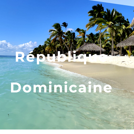
par
Saveur Caraibes
|
Juin 29, 2020
|
Grandes Antilles
,
Non classé
,
République Dominicaine
République
Dominicaine