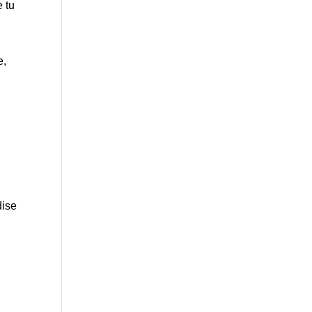
e tu
e,
dise