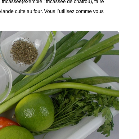
fricassée(exemple : fricassée de chatrou), faire
iande cuite au four. Vous l’utilisez comme vous