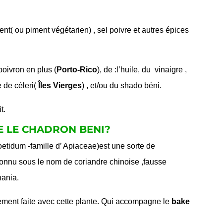
iment( ou piment végétarien) , sel poivre et autres épices
poivron en plus (
Porto-Rico
), de :l’huile, du vinaigre ,
 de céleri(
Îles Vierges
) , et/ou du shado béni.
t.
E LE CHADRON BENI?
etidum -famille d’ Apiaceae)est une sorte de
i connu sous le nom de coriandre chinoise ,fausse
hania.
ement faite avec cette plante. Qui accompagne le
bake