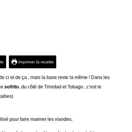
tte
Imprimer la recette
de ci et de ça , mais la base reste la même ! Dans les
 le
sofrito
, du côté de Trinidad et Tobago , c’est le
aibes)
isé pour faire mariner les viandes.