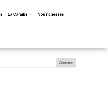
os
La Caraïbe
Nos richesses