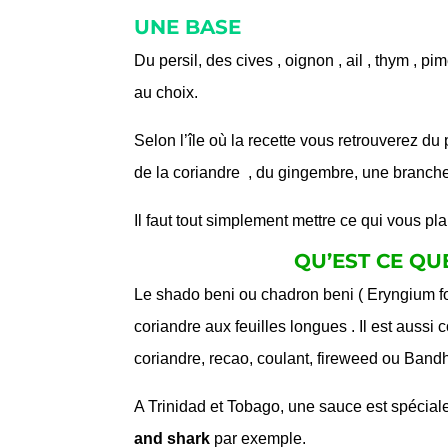
UNE BASE
Du persil, des cives , oignon , ail , thym , p
au choix.
Selon l’île où la recette vous retrouverez du 
de la coriandre , du gingembre, une branche
Il faut tout simplement mettre ce qui vous plai
QU’EST CE QU
Le shado beni ou chadron beni ( Eryngium fo
coriandre aux feuilles longues . Il est auss
coriandre, recao, coulant, fireweed ou Band
A Trinidad et Tobago, une sauce est spécial
and shark
par exemple.