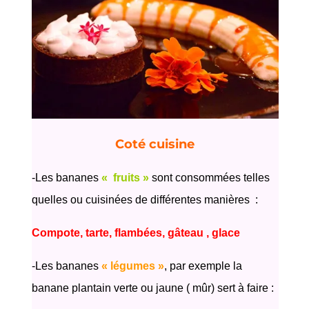
Coté cuisine
-Les bananes
« fruits »
sont consommées telles
quelles ou cuisinées de différentes manières
:
Compote, tarte, flambées, gâteau
, g
lace
-Les bananes
« légumes »
, par exemple la
banane plantain verte ou jaune ( mûr) sert à faire :