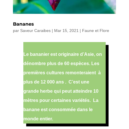
Bananes
par
Saveur Caraibes
|
Mar 15, 2021
|
Faune et Flore
Le bananier est originaire d’Asie, on
dénombre plus de 60 espèces. Les
premières cultures remonteraient
à
plus de 12 000 ans .
C’est une
grande herbe qui peut atteindre 10
mètres pour certaines variétés.
La
banane est consommée dans le
monde entier.