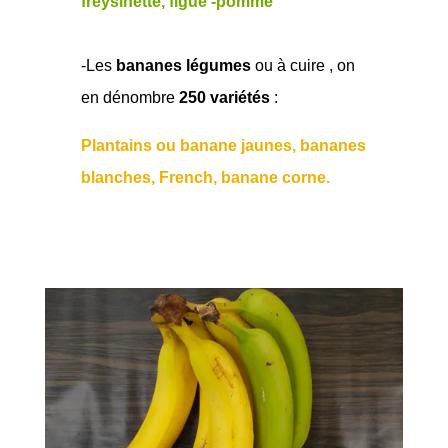
freysinette, figue -pomme
-Les
bananes légumes
ou à cuire , on
en dénombre
250 variétés
:
Plantains ou banane jaunes, bananes
blanches, French, banane corne.